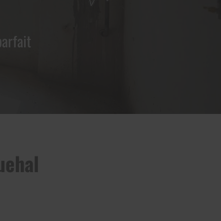
arfait
uehal