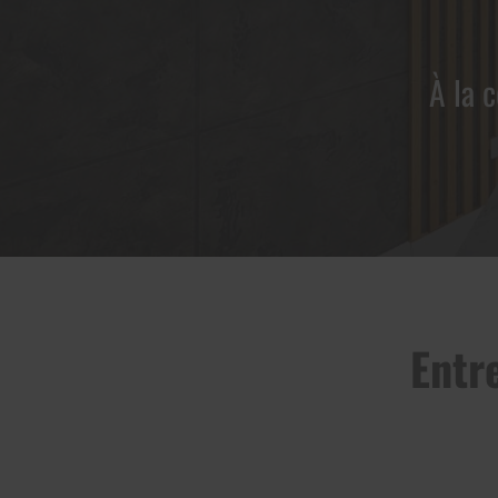
À la 
Entr