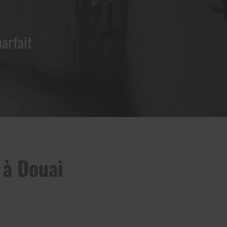
arfait
 à Douai