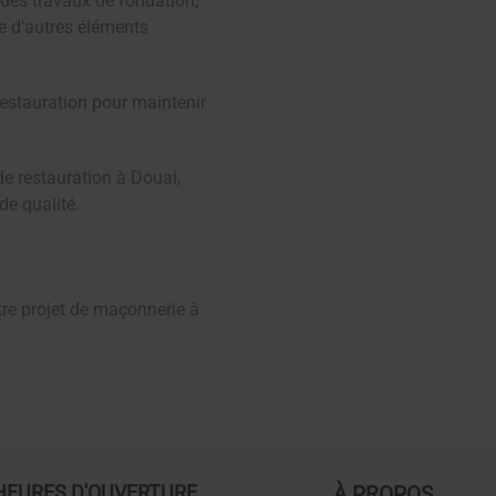
des travaux de fondation,
ue d'autres éléments
restauration pour maintenir
de restauration à Douai,
de qualité.
otre projet de maçonnerie à
HEURES D'OUVERTURE
À PROPOS