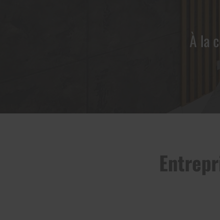
À la 
Entrepr